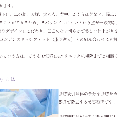
ります。
顎下）、二の腕、お腹、太もも、背中、ふくらはぎなど、幅広
ることができるため、リバウンドしにくいという点が一般的な
量やデザインにこだわり、凹凸のない滑らかで美しい仕上がり
コンデンスリッチファット（脂肪注入）との組み合わせにも
いという方は、どうぞお気軽にeクリニック札幌院までご相談
吸引とは
脂肪吸引は体の余分な脂肪を
器具で除去する美容整形です。
脂肪細胞は成長期に数が増加