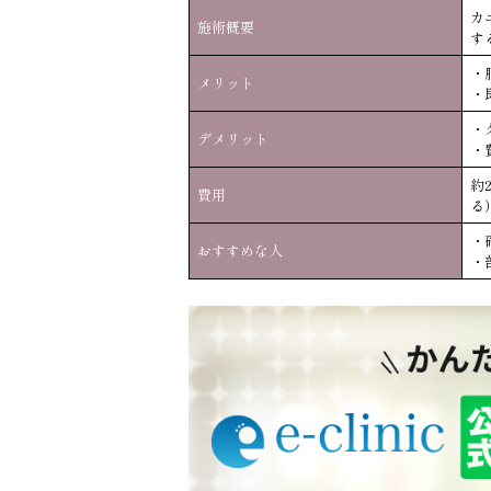
カ
施術概要
す
・
メリット
・
・
デメリット
・
約
費用
る
・
おすすめな人
・