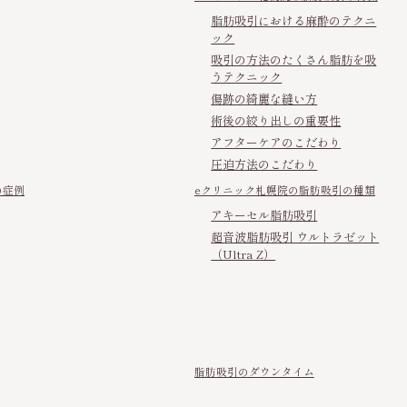
脂肪吸引における麻酔のテクニ
ック
吸引の方法のたくさん脂肪を吸
うテクニック
傷跡の綺麗な縫い方
術後の絞り出しの重要性
アフターケアのこだわり
圧迫方法のこだわり
の症例
eクリニック札幌院の脂肪吸引の種類
アキーセル脂肪吸引
超音波脂肪吸引 ウルトラゼット
（Ultra Z）
脂肪吸引のダウンタイム