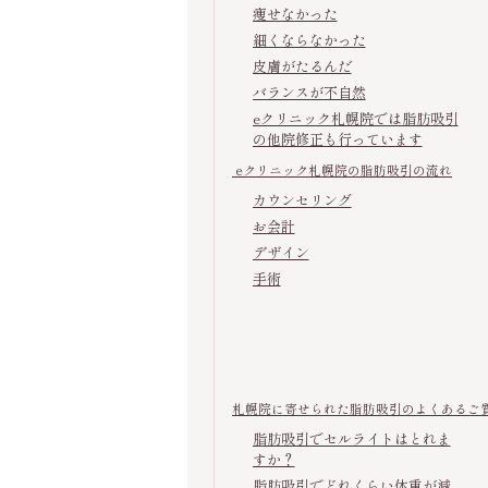
痩せなかった
細くならなかった
皮膚がたるんだ
バランスが不自然
eクリニック札幌院では脂肪吸引
の他院修正も行っています
eクリニック札幌院の脂肪吸引の流れ
カウンセリング
お会計
デザイン
手術
札幌院に寄せられた脂肪吸引のよくあるご
脂肪吸引でセルライトはとれま
すか？
脂肪吸引でどれくらい体重が減