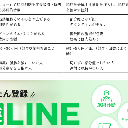
ニューレで脂肪細胞を直接吸引・除去
脂肪を分解する薬剤を注入し、脂肪
る外科的治療
を溶かす注射
脂肪細胞そのものを除去できる
・部分痩せが可能
即効性がある
・ダウンタイムが少ない
ダウンタイム/リスクがある
・複数回の施術が必要
費用が高額
・効果に個人差あり
20〜80万円（部位や施術方法によ
約1〜5万円／1回（部位・回数により
）
動）
確実に脂肪を減らしたい人
・切らずに部分痩せしたい人
部分痩せを目指す人
・注射に抵抗がない人