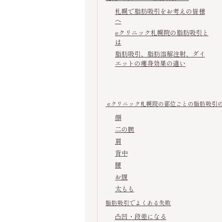
札幌で脂肪吸引をお考えの皆様
へ
eクリニック札幌院の脂肪吸引と
は
脂肪吸引、脂肪溶解注射、ダイ
エットの痩身効果の違い
eクリニック札幌院の部位ごとの脂肪吸引
顔
二の腕
肩
背中
腰
お腹
太もも
脂肪吸引でよくある失敗
凸凹・段差になる