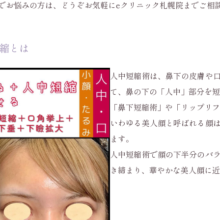
でお悩みの方は、どうぞお気軽にeクリニック札幌院までご相
短縮とは
人中短縮術は、鼻下の皮膚や
て、鼻の下の「人中」部分を短
「鼻下短縮術」や「リップリ
いわゆる美人顔と呼ばれる顔
ます。
人中短縮術で顔の下半分のバ
き締まり、華やかな美人顔に近