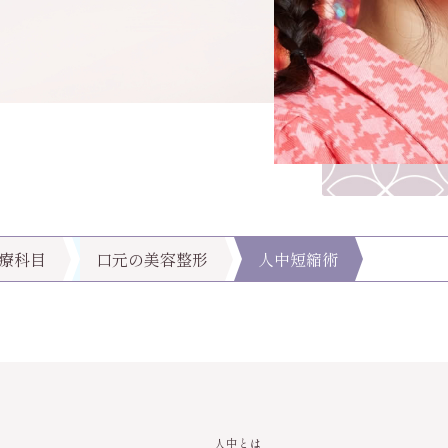
療科目
口元の美容整形
人中短縮術
人中とは