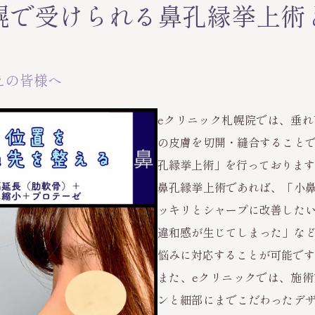
幌で受けられる鼻孔縁挙上術
えの皆様へ
eクリニック札幌院では、垂
の皮膚を切開・縫合すること
孔縁挙上術」を行っております
鼻孔縁挙上術であれば、「小
ッキリとシャープに改善した
違和感が生じてしまった」な
悩みに対応することが可能です
また、eクリニックでは、施
ンと細部にまでこだわったデ