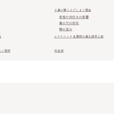
小鼻が膨らんでしまう理由
骨格や肉付きの影響
鼻の穴の形状
顎の歪み
由
e-クリニック 札幌院の鼻孔縁挙上術
るご質問
料金表