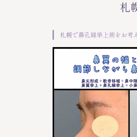
札
札幌で鼻孔縁挙上術をお考