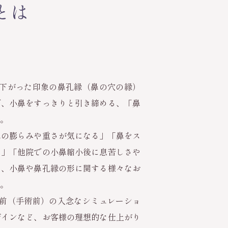
とは
れ下がった印象の鼻孔縁（鼻の穴の縁）
で、小鼻をすっきりと引き締める、「鼻
。
鼻の膨らみや重さが気になる」「鼻をス
い」「他院での小鼻縮小後に息苦しさや
ど、小鼻や鼻孔縁の形に関する様々なお
。
術前（手術前）の入念なシミュレーショ
ザインなど、お客様の理想的な仕上がり