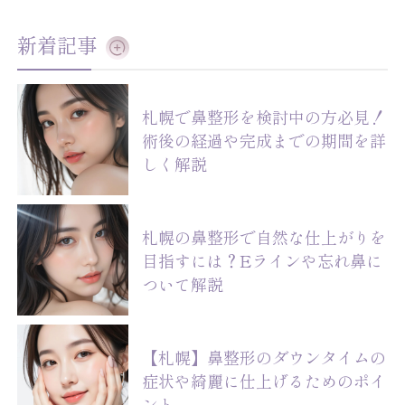
新着記事
札幌で鼻整形を検討中の方必見！
術後の経過や完成までの期間を詳
しく解説
札幌の鼻整形で自然な仕上がりを
目指すには？Eラインや忘れ鼻に
ついて解説
【札幌】鼻整形のダウンタイムの
症状や綺麗に仕上げるためのポイ
ント