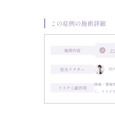
この症例の施術詳細
施術内容
グ
担当ドクター
円戸
頭痛・蕁麻
リスクと副作用
く、リスク