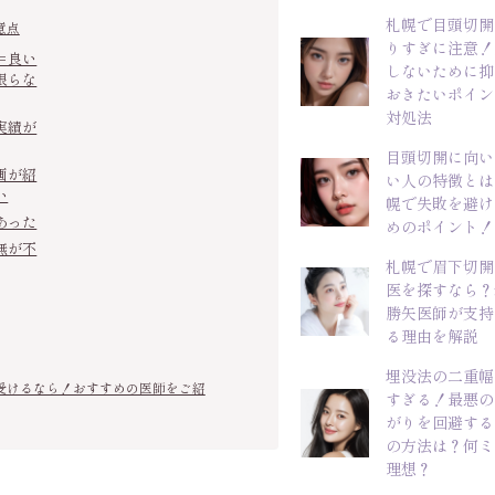
札幌で目頭切開
意点
りすぎに注意！
＝良い
しないために抑
限らな
おきたいポイン
対処法
実績が
目頭切開に向い
画が紹
い人の特徴とは
い
幌で失敗を避け
あった
めのポイント！
無が不
札幌で眉下切開
医を探すなら？
勝矢医師が支持
る理由を解説
埋没法の二重幅
受けるなら！おすすめの医師をご紹
すぎる！最悪の
がりを回避する
の方法は？何ミ
理想？