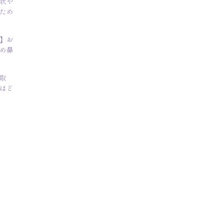
状や
ため
】お
め鼻
取
はど