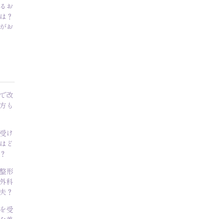
るお
は？
がお
で改
方も
受け
はど
？
整形
外科
夫？
を受