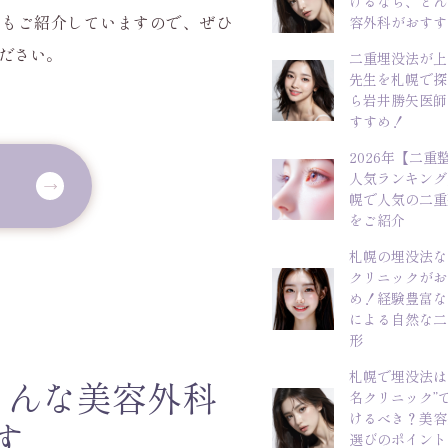
けるなら、どん
生もご紹介していますので、ぜひ
容外科がおすす
ださい。
二重埋没法が上
先生を札幌で探
ら岩井勝矢医師
すすめ！
2026年【二重
人気ランキング
幌で人気の二重
をご紹介
札幌の埋没法な
クリニックがお
め！経験豊富な
による自然な二
形
札幌で埋没法は
こんな美容外科
名クリニック”
けるべき？美容
す
選びのポイント