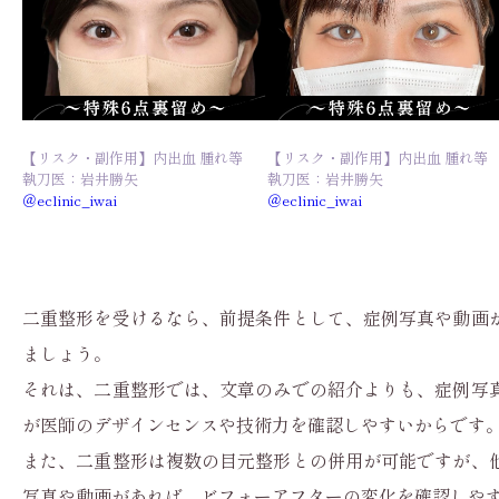
【リスク・副作用】内出血 腫れ等
【リスク・副作用】内出血 腫れ等
執刀医：岩井勝矢
執刀医：岩井勝矢
＠eclinic_iwai
＠eclinic_iwai
二重整形を受けるなら、前提条件として、症例写真や動画
ましょう。
それは、二重整形では、文章のみでの紹介よりも、症例写
が医師のデザインセンスや技術力を確認しやすいからです
また、二重整形は複数の目元整形との併用が可能ですが、
写真や動画があれば、ビフォーアフターの変化を確認しや