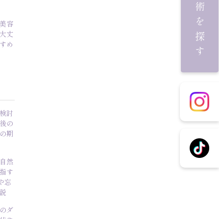
施術を探す
美容
大丈
すめ
検討
後の
の期
自然
指す
や忘
説
のダ