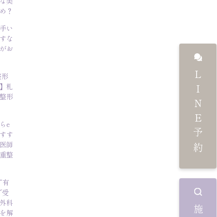
な美
め？
手い
すな
がお
LINE予約
整形
】札
整形
らe
すす
医師
重整
“有
で受
外科
を解