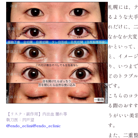
札幌には、
るような大
れだけに、
なかなか大変
かといって
と、イメー
り、いつま
どのトラブ
です。
こちらのコ
る際のおす
【リスク・副作用】内出血 腫れ等
うがいい美
執刀医：円戸望
す。
@endo_eclini
@endo_eclinic
また、二重