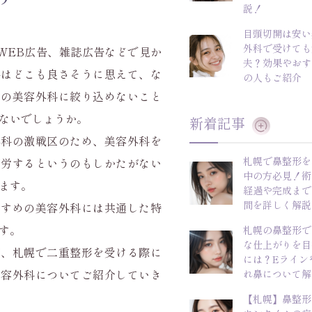
説！
目頭切開は安い
外科で受けても
WEB広告、雑誌広告などで見か
夫？効果やおす
科はどこも良さそうに思えて、な
の人もご紹介
つの美容外科に絞り込めないこと
ないでしょうか。
新着記事
外科の激戦区のため、美容外科を
札幌で鼻整形を
苦労するというのもしかたがない
中の方必見！術
ます。
経過や完成まで
間を詳しく解説
すすめの美容外科には共通した特
す。
札幌の鼻整形で
な仕上がりを目
速、札幌で二重整形を受ける際に
には？Eライン
美容外科についてご紹介していき
れ鼻について解
【札幌】鼻整形