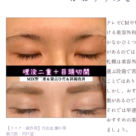
テレビCMや
ける美容外
かなかひと
があるのでは
札幌は美容
選ぶ段階で
ことではあり
しかし、お
徴があるので
それでは早
おすすめの
【リスク・副作用】内出血 腫れ等
ましょう。
執刀医：円戸望