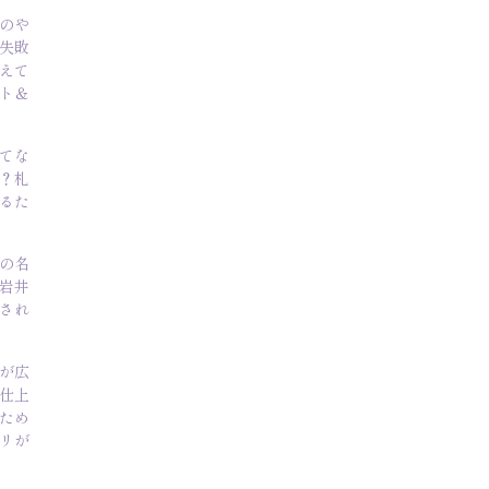
のや
失敗
えて
ト＆
てな
？札
るた
の名
岩井
され
が広
仕上
ため
リが