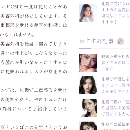
札幌で受けられ
テレビCMで一度は見たことがあ
すすめの埋没法
手美容外科が林立しています。そ
切開法とどっち
すすめ？
二重整形を受ける美容外科探しは
かもしれません。
おすすめ記事
、美容外科を適当に選んでしまう
ジ違いの仕上がりにならなかった
眼瞼下垂を札幌
でも腫れが引かなかったりするな
善！名医の探し
ご紹介
ルに見舞われるリスクが高まるの
札幌で埋没法を
る！口コミ評判
ラムでは、札幌で二重整形を受け
こを確認すべき
すめ美容外科と、やめておいたほ
札幌で安い二重
や埋没法を美容
容外科についてご紹介していま
で受けても大丈
札幌で二重整形
整形といえばこの先生！というお