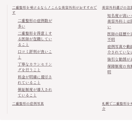
二重整形を受けるなら！こんな美容外科がおすすめで
美容外科選びの注
す
知名度が高い
二重整形の症例数が
美容外科とは
多い
い
二重整形を得意とす
医師の経歴や
る医師が在籍してい
不明
ること
症例写真や動
口コミ評判が良いこ
介されていな
と
強引な勧誘が
丁寧なカウンセリン
保障制度の有
グを行うこと
明
料金が明確に提示さ
れていること
保証制度が導入され
ていること
二重整形の症例写真
札幌で二重整形を
介