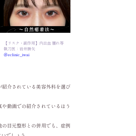
【リスク・副作用】内出血 腫れ等
執刀医：岩井勝矢
＠eclinic_iwai
が紹介されている美容外科を選び
真や動画での紹介されているほう
。
他の目元整形との併用でも、症例
すいでしょう。