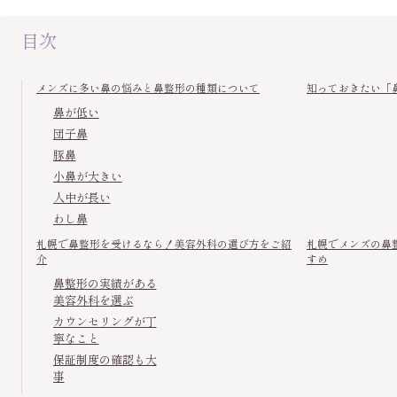
目次
メンズに多い鼻の悩みと鼻整形の種類について
知っておきたい「
鼻が低い
団子鼻
豚鼻
小鼻が大きい
人中が長い
わし鼻
札幌で鼻整形を受けるなら！美容外科の選び方をご紹
札幌でメンズの鼻
介
すめ
鼻整形の実績がある
美容外科を選ぶ
カウンセリングが丁
寧なこと
保証制度の確認も大
事