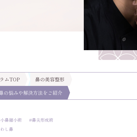
ラムTOP
鼻の美容整形
鼻の悩みや解決方法をご紹介
#小鼻縮小術
#鼻尖形成術
#わし鼻