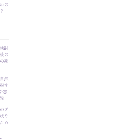
めの
？
検討
後の
の期
自然
指す
や忘
説
のダ
状や
ため