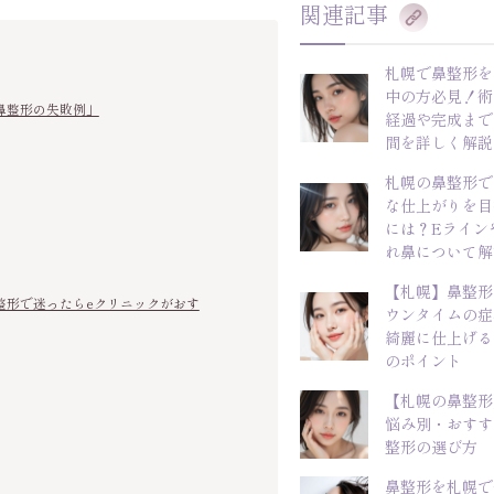
関連記事
札幌で鼻整形を
中の方必見！術
鼻整形の失敗例」
経過や完成まで
間を詳しく解説
札幌の鼻整形で
な仕上がりを目
には？Eライン
れ鼻について解
【札幌】鼻整形
整形で迷ったらeクリニックがおす
ウンタイムの症
綺麗に仕上げる
のポイント
【札幌の鼻整形
悩み別・おすす
整形の選び方
鼻整形を札幌で