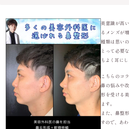
美意識が高
るメンズが
種類は思い
とって必要
もよく耳にし
こちらのコ
鼻の悩みや
形を受ける
ます。
また、鼻整
すので、あわ