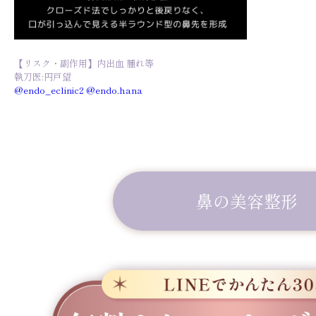
【リスク・副作用】内出血 腫れ等
執刀医:円戸望
@endo_eclinic2
@endo.hana
鼻の美容整形