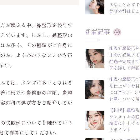
るなら？おすす
美容外科はどこ
い方が増える中、鼻整形を検討す
新着記事
増えています。しかし、鼻整形の
のほか多く、どの種類がご自身に
札幌で鼻整形を
なのか、よくわからないという声
中の方必見！術
経過や完成まで
ます。
間を詳しく解説
札幌の鼻整形で
ラムでは、メンズに多いとされる
な仕上がりを目
改善に役立つ鼻整形の種類、鼻整
には？Eライン
れ鼻について解
美容外科の選び方をご紹介してい
【札幌】鼻整形
ウンタイムの症
形の失敗例についても触れていま
綺麗に仕上げる
のポイント
せて参考にしてください。