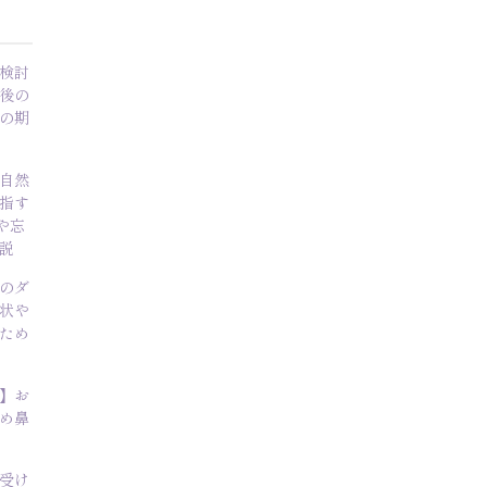
検討
後の
の期
自然
指す
や忘
説
のダ
状や
ため
】お
め鼻
受け