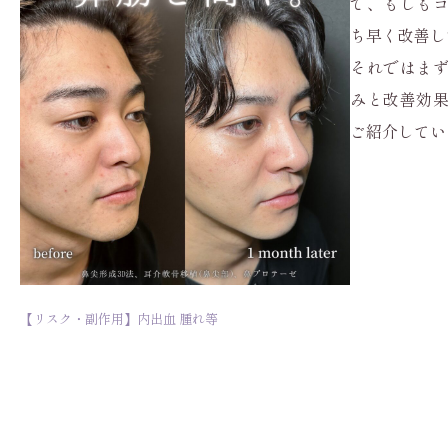
で、もしも
ち早く改善し
それではま
みと改善効
ご紹介してい
【リスク・副作用】内出血 腫れ等