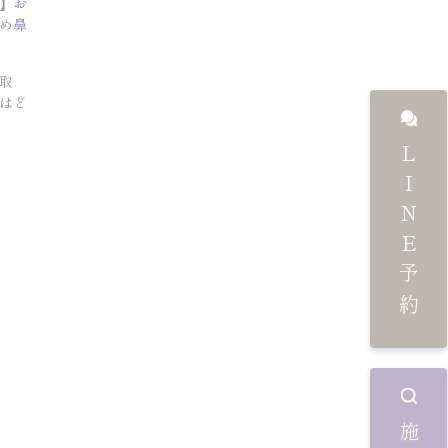
】お
め鼻
取
はど
LINE予約