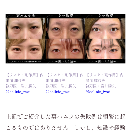
【リスク・副作用】内
【リスク・副作用】内
【リスク・副作用】内
出血 腫れ等
出血 腫れ等
出血 腫れ等
執刀医：岩井勝矢
執刀医：岩井勝矢
執刀医：岩井勝矢
＠eclinic_iwai
＠eclinic_iwai
＠eclinic_iwai
上記でご紹介した裏ハムラの失敗例は頻繁に起
こるものではありません。しかし、知識や経験