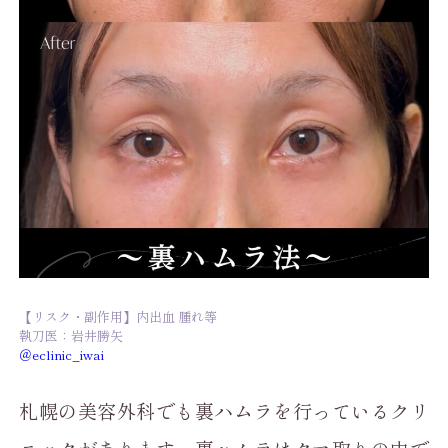
【リスク・副作用】内出血 腫れ等
執刀医：岩井勝矢
＠eclinic_iwai
札幌の美容外科でも裏ハムラを行っているクリ