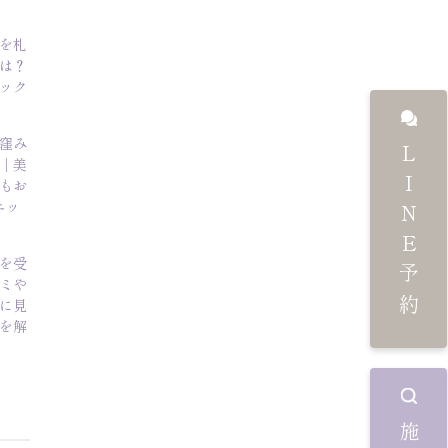
を札
は？
ック
窪み
LINE予約
｜美
もお
ニッ
を受
ミや
に見
を解