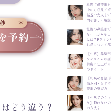
札幌で鼻整形を
中の方必見！術
経過や完成まで
間を詳しく解説
札幌の鼻整形で
な仕上がりを目
には？Eライン
れ鼻について解
【札幌】鼻整形
ウンタイムの症
綺麗に仕上げる
のポイント
【札幌の鼻整形
悩み別・おすす
整形の選び方
【札幌でのクマ
り】腫れないの
とはどう違う？
の方法？