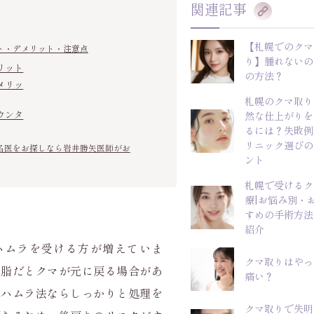
関連記事
【札幌でのクマ
ト・デメリット・注意点
り】腫れないの
リット
の方法？
メリッ
札幌のクマ取り
ウンタ
然な仕上がりを
るには？失敗例
リニック選びの
名医をお探しなら岩井勝矢医師がお
ント
札幌で受けるク
療|お悩み別・
すめの手術方法
紹介
ハムラを受ける方が増えていま
クマ取りはやっ
脱脂だとクマが元に戻る場合があ
痛い？
裏ハムラ法ならしっかりと処理を
クマ取りで失明