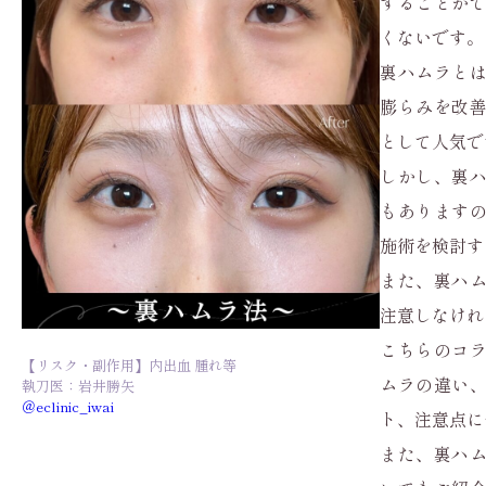
することが
くないです。
裏ハムラと
膨らみを改
として人気で
しかし、裏
もあります
施術を検討す
また、裏ハ
注意しなけれ
こちらのコ
【リスク・副作用】内出血 腫れ等
ムラの違い
執刀医：岩井勝矢
＠eclinic_iwai
ト、注意点に
また、裏ハ