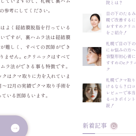
介していますので、札幌で裏ハム
院とは？
の参考にしてください。
目の下のたるみ
幌で改善するに
おすすめクリニ
術はよく経結膜脱脂を行っている
をご紹介！
多いですが、裏ハムラ法は経結膜
札幌で目の下の
術が難しく、すべての医師ができ
にお悩みの方へ
りません。eクリニックはすべて
容整形初心者に
すすめのeクリ
ハムラ法ができる事も特徴です。
ク
ックはクマ取りに力を入れていま
札幌でクマ取り
1月～12月の実績でクマ取り手術を
けるなら？口コ
レビューで本当
行っている医師もいます。
るべきポイント
説！
新着記事