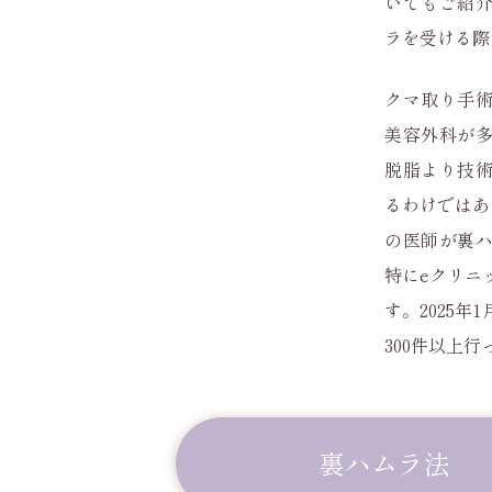
いてもご紹
ラを受ける際
クマ取り手
美容外科が
脱脂より技
るわけではあ
の医師が裏
特にeクリニ
す。2025年
300件以上
裏ハムラ法