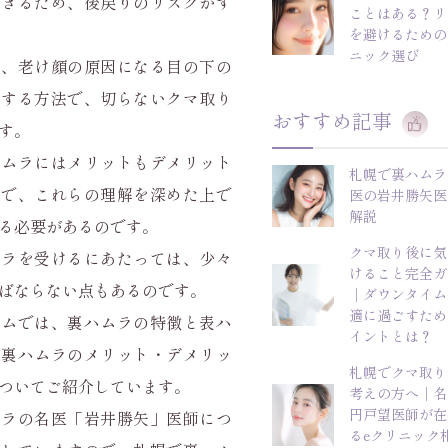
できるため、後戻りのリスクがす
ことはある？リ
を避けるための
ニック選び
は、老け顔の原因になる目の下の
善する方法で、切らないクマ取り
おすすめ記事
す。
ハムラにはメリットもデメリット
札幌で裏ハムラ
ので、これらの理解を深めた上で
医の岩井勝矢医
解説
る必要があるのです。
クマ取り後に気
ムラを受けるにあたっては、少々
けること完全ガ
ばならない点もあるのです。
｜ダウンタイム
適に過ごすため
ラムでは、裏ハムラの特徴と表ハ
イントとは？
、裏ハムラのメリット・デメリッ
札幌でクマ取り
ついてご紹介しています。
考えの方へ｜名
円戸望医師が在
ムラの名医「岩井勝矢」医師につ
るeクリニック