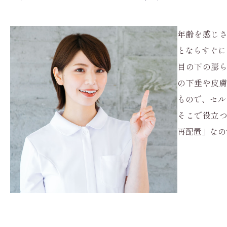
年齢を感じ
とならすぐに
目の下の膨
の下垂や皮
もので、セル
そこで役立
再配置」なの