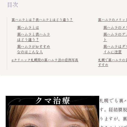
目次
裏ハムラとは？表ハムラとはどう違う？
裏ハムラのメリッ
裏ハムラとは
裏ハムラのメ
裏ハムラと表ハムラ
裏ハムラのデ
はどう違う？
ト
裏ハムラがおすすめ
裏ハムラはダ
なのはこんな人
イムに注意
eクリニック札幌院の裏ハムラ法の症例写真
札幌で裏ハムラの
すすめ
札幌でも裏
す。経結膜
りますが、