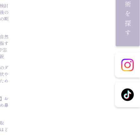
施術を探す
検討
後の
の期
自然
指す
や忘
説
のダ
状や
ため
】お
め鼻
取
はど