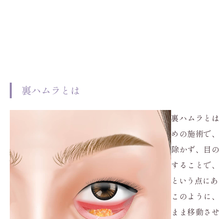
裏ハムラとは
裏ハムラと
めの施術で
除かず、目
することで
という点にあ
このように
まま移動さ