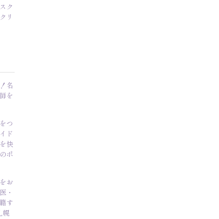
スク
クリ
！名
師を
をつ
イド
を快
のポ
をお
医・
籍す
札幌