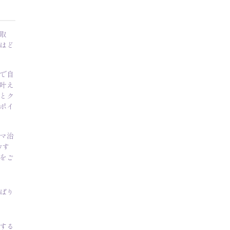
取
はど
で自
叶え
とク
ポイ
マ治
おす
をご
ぱり
する